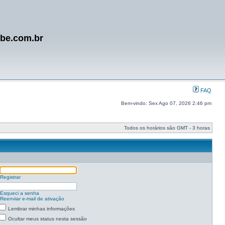
ube.com.br
FAQ
Bem-vindo: Sex Ago 07, 2026 2:46 pm
Todos os horários são GMT - 3 horas
Registrar
Esqueci a senha
Reenviar e-mail de ativação
Lembrar minhas informações
Ocultar meus status nesta sessão