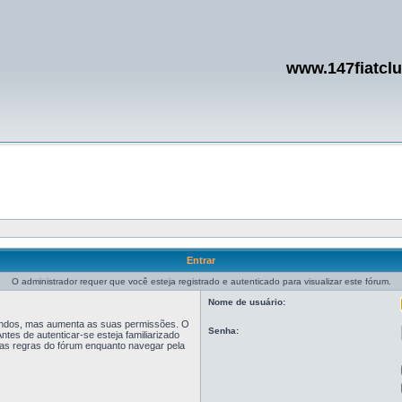
www.147fiatcl
Entrar
O administrador requer que você esteja registrado e autenticado para visualizar este fórum.
Nome de usuário:
egundos, mas aumenta as suas permissões. O
Senha:
tes de autenticar-se esteja familiarizado
r as regras do fórum enquanto navegar pela