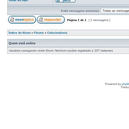
Voltar ao topo
Exibir mensagens anteriores:
Página
1
de
1
[ 2 mensagens ]
Índice do fórum
»
Fóruns
»
Colecionáveis
Quem está online
Usuários navegando neste fórum: Nenhum usuário registrado e 107 visitantes
Powered by
php
Tradu