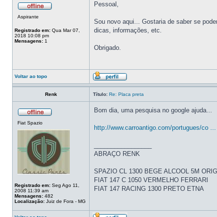
Pessoal,
Aspirante
Sou novo aqui... Gostaria de saber se pod
dicas, informações, etc.
Registrado em:
Qua Mar 07,
2018 10:08 pm
Mensagens:
1
Obrigado.
Voltar ao topo
Renk
Título:
Re: Placa preta
Bom dia, uma pesquisa no google ajuda...
Fiat Spazio
http://www.carroantigo.com/portugues/co ...
_________________
ABRAÇO RENK
SPAZIO CL 1300 BEGE ALCOOL 5M ORIGIN
FIAT 147 C 1050 VERMELHO FERRARI
Registrado em:
Seg Ago 11,
FIAT 147 RACING 1300 PRETO ETNA
2008 11:39 am
Mensagens:
482
Localização:
Juiz de Fora - MG