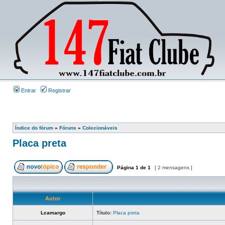
Entrar
Registrar
Índice do fórum
»
Fóruns
»
Colecionáveis
Placa preta
Página
1
de
1
[ 2 mensagens ]
Autor
Lcamargo
Título:
Placa preta