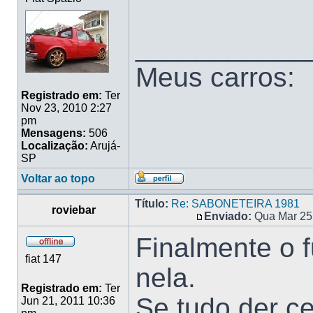
___________
Meus carros:
Registrado em:
Ter
Nov 23, 2010 2:27
pm
Mensagens:
506
Localização:
Arujá-
SP
Voltar ao topo
Título:
Re: SABONETEIRA 1981
roviebar
Enviado:
Qua Mar 25
Finalmente o f
fiat 147
nela.
Registrado em:
Ter
Se tudo der ce
Jun 21, 2011 10:36