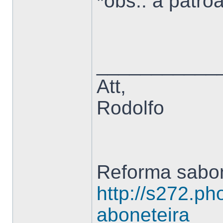
*obs.: a patroa
___________
Att,
Rodolfo
Reforma sabon
http://s272.ph
aboneteira