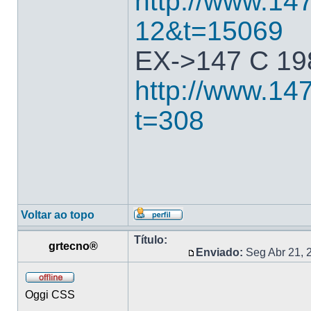
http://www.147
12&t=15069
EX->147 C 198
http://www.147
t=308
Voltar ao topo
Título:
grtecno®
Enviado:
Seg Abr 21, 
Oggi CSS