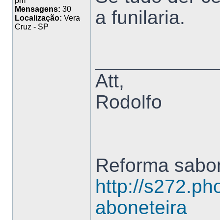
pm
Mensagens:
30
a funilaria.
Localização:
Vera
Cruz - SP
___________
Att,
Rodolfo
Reforma sabon
http://s272.ph
aboneteira