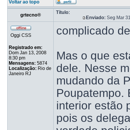
Voltar ao topo
Título:
grtecno®
Enviado:
Seg Mar 31
complicado de
Oggi CSS
Registrado em:
Mas o que est
Dom Jan 13, 2008
8:30 pm
Mensagens:
5874
dele. Nesse m
Localização:
Rio de
Janeiro RJ
mudando da Pol
Poupatempo. E
interior estão
pois os delega