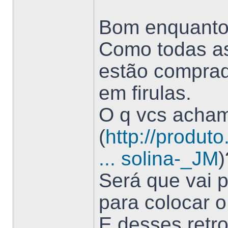
Bom enquanto 
Como todas as 
estão comprada
em firulas.
O q vcs acham
(
http://produt
... solina-_JM
)
Será que vai 
para colocar o 
E desses retr