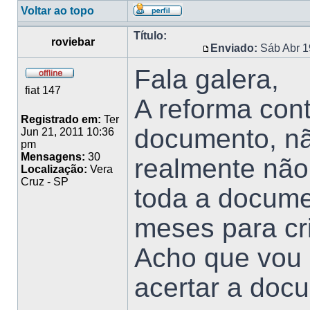
Voltar ao topo
Título:
roviebar
Enviado:
Sáb Abr 1
Fala galera,
fiat 147
A reforma con
Registrado em:
Ter
documento, nã
Jun 21, 2011 10:36
pm
Mensagens:
30
realmente não
Localização:
Vera
Cruz - SP
toda a docume
meses para cr
Acho que vou 
acertar a doc