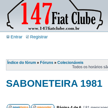
Entrar
Registrar
Índice do fórum
»
Fóruns
»
Colecionáveis
Todos os horários s
SABONETEIRA 1981
Página
4
de
6
[ 81 mensagen