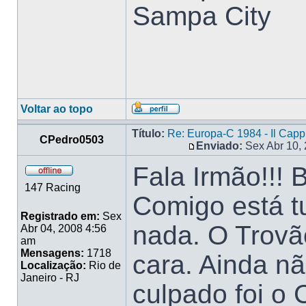
Sampa City
Voltar ao topo
Título:
Re: Europa-C 1984 - Il Cap
CPedro0503
Enviado:
Sex Abr 10,
Fala Irmão!!!
147 Racing
Comigo está 
Registrado em:
Sex
nada. O Trovã
Abr 04, 2008 4:56
am
Mensagens:
1718
cara. Ainda n
Localização:
Rio de
Janeiro - RJ
culpado foi 