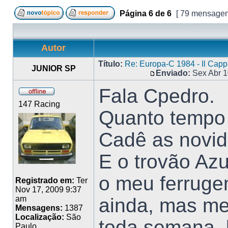
Página
6
de
6
[ 79 mensagen
Autor
Título:
Re: Europa-C 1984 - Il Cap
JUNIOR SP
Enviado:
Sex Abr 1
Fala Cpedro.
147 Racing
Quanto tempo
Cadê as novi
E o trovão Azu
o meu ferruge
Registrado em:
Ter
Nov 17, 2009 9:37
ainda, mas m
am
Mensagens:
1387
Localização:
São
toda semana..
Paulo