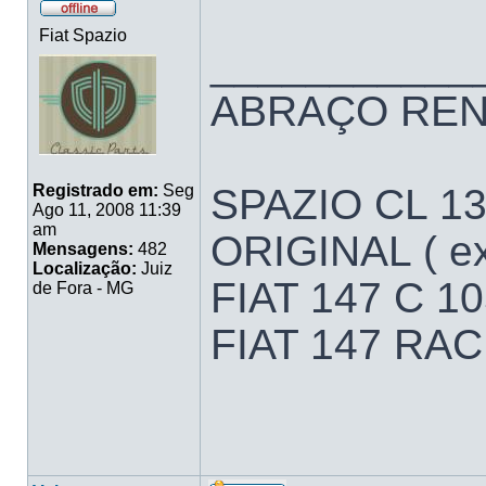
Fiat Spazio
___________
ABRAÇO RE
SPAZIO CL 1
Registrado em:
Seg
Ago 11, 2008 11:39
am
ORIGINAL ( ex
Mensagens:
482
Localização:
Juiz
FIAT 147 C 
de Fora - MG
FIAT 147 RA