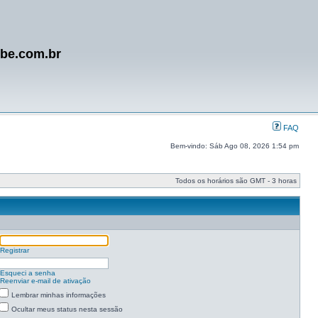
ube.com.br
FAQ
Bem-vindo: Sáb Ago 08, 2026 1:54 pm
Todos os horários são GMT - 3 horas
Registrar
Esqueci a senha
Reenviar e-mail de ativação
Lembrar minhas informações
Ocultar meus status nesta sessão