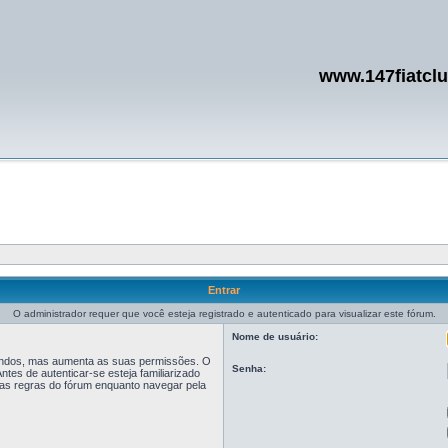
www.147fiatcl
Entrar
O administrador requer que você esteja registrado e autenticado para visualizar este fórum.
Nome de usuário:
egundos, mas aumenta as suas permissões. O
Senha:
tes de autenticar-se esteja familiarizado
r as regras do fórum enquanto navegar pela