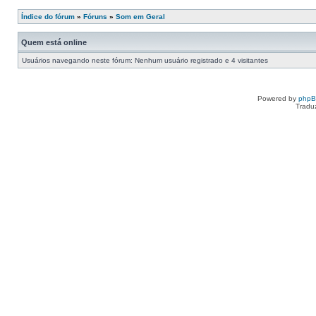
Índice do fórum
»
Fóruns
»
Som em Geral
Quem está online
Usuários navegando neste fórum: Nenhum usuário registrado e 4 visitantes
Powered by
php
Tradu