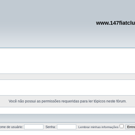
www.147fiatcl
Você não possui as permissões requeridas para ler tópicos neste fórum.
ome de usuário:
Senha:
Lembrar minhas informações