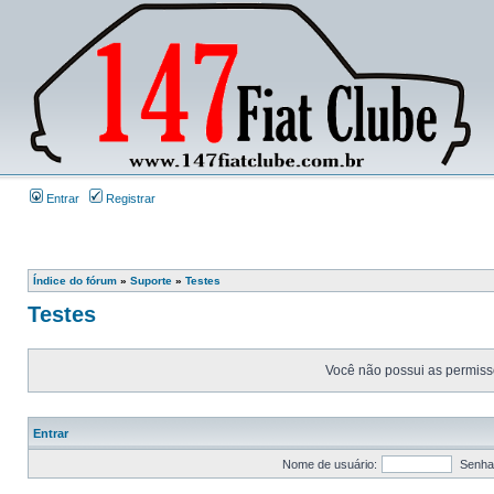
Entrar
Registrar
Índice do fórum
»
Suporte
»
Testes
Testes
Você não possui as permissõ
Entrar
Nome de usuário:
Senha