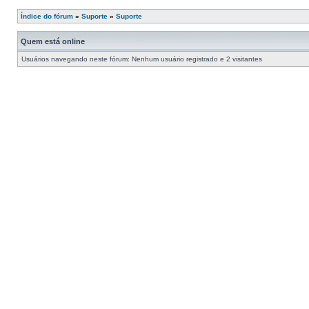
Índice do fórum
»
Suporte
»
Suporte
Quem está online
Usuários navegando neste fórum: Nenhum usuário registrado e 2 visitantes