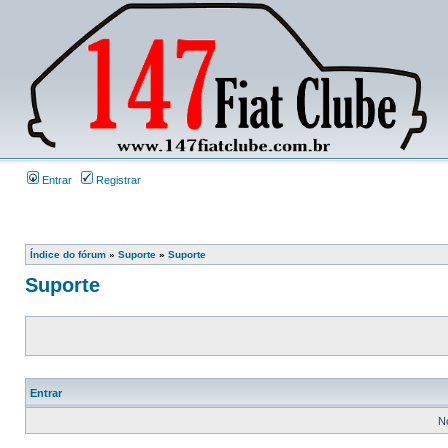
Entrar
Registrar
Índice do fórum
»
Suporte
»
Suporte
Suporte
Entrar
N