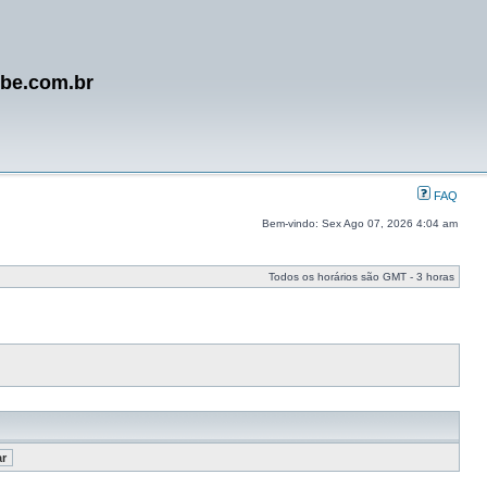
ube.com.br
FAQ
Bem-vindo: Sex Ago 07, 2026 4:04 am
Todos os horários são GMT - 3 horas