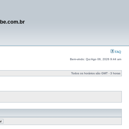
ube.com.br
FAQ
Bem-vindo: Qui Ago 06, 2026 9:44 am
Todos os horários são GMT - 3 horas