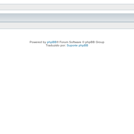
Powered by
phpBB
® Forum Software © phpBB Group
Traduzido por:
Suporte phpBB