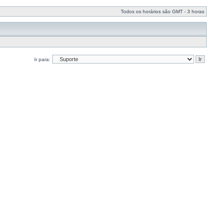
Todos os horários são GMT - 3 horas
Ir para: