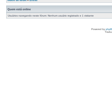
Índice do fórum
»
Extras
Quem está online
Usuários navegando neste fórum: Nenhum usuário registrado e 1 visitante
Powered by
php
Tradu