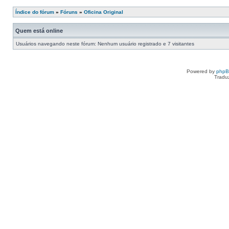
Índice do fórum
»
Fóruns
»
Oficina Original
Quem está online
Usuários navegando neste fórum: Nenhum usuário registrado e 7 visitantes
Powered by
php
Tradu