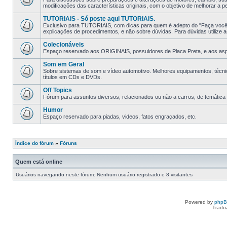
modificações das características originais, com o objetivo de melhorar a p
TUTORIAIS - Só poste aqui TUTORIAIS.
Exclusivo para TUTORIAIS, com dicas para quem é adepto do "Faça você
explicações de procedimentos, e não sobre dúvidas. Para dúvidas utilize as
Colecionáveis
Espaço reservado aos ORIGINAIS, possuidores de Placa Preta, e aos aspir
Som em Geral
Sobre sistemas de som e ví­deo automotivo. Melhores equipamentos, técni
tí­tulos em CDs e DVDs.
Off Topics
Fórum para assuntos diversos, relacionados ou não a carros, de temática li
Humor
Espaço reservado para piadas, videos, fatos engraçados, etc.
Índice do fórum
»
Fóruns
Quem está online
Usuários navegando neste fórum: Nenhum usuário registrado e 8 visitantes
Powered by
php
Tradu