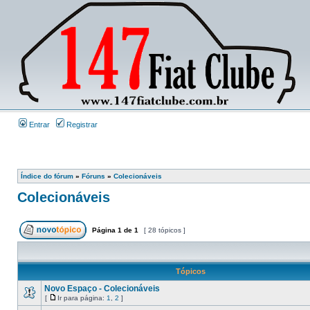
Entrar
Registrar
Índice do fórum
»
Fóruns
»
Colecionáveis
Colecionáveis
Página
1
de
1
[ 28 tópicos ]
Tópicos
Novo Espaço - Colecionáveis
[
Ir para página:
1
,
2
]