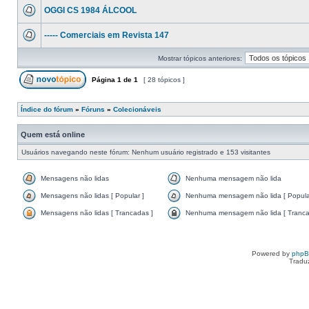
OGGI CS 1984 ÁLCOOL
----- Comerciais em Revista 147
Mostrar tópicos anteriores:
Página
1
de
1
[ 28 tópicos ]
Índice do fórum
»
Fóruns
»
Colecionáveis
Quem está online
Usuários navegando neste fórum: Nenhum usuário registrado e 153 visitantes
Mensagens não lidas
Nenhuma mensagem não lida
Mensagens não lidas [ Popular ]
Nenhuma mensagem não lida [ Popula
Mensagens não lidas [ Trancadas ]
Nenhuma mensagem não lida [ Tranca
Powered by
php
Tradu