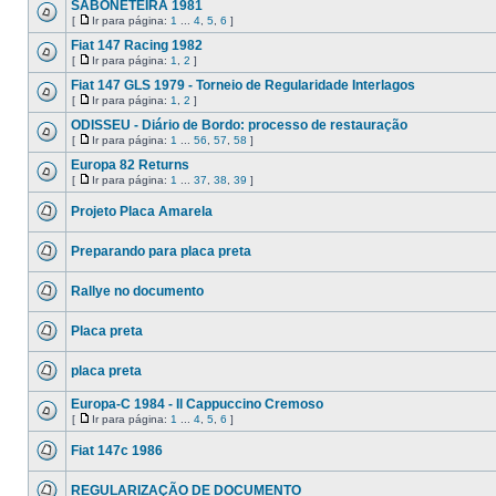
SABONETEIRA 1981
[
Ir para página:
1
...
4
,
5
,
6
]
Fiat 147 Racing 1982
[
Ir para página:
1
,
2
]
Fiat 147 GLS 1979 - Torneio de Regularidade Interlagos
[
Ir para página:
1
,
2
]
ODISSEU - Diário de Bordo: processo de restauração
[
Ir para página:
1
...
56
,
57
,
58
]
Europa 82 Returns
[
Ir para página:
1
...
37
,
38
,
39
]
Projeto Placa Amarela
Preparando para placa preta
Rallye no documento
Placa preta
placa preta
Europa-C 1984 - Il Cappuccino Cremoso
[
Ir para página:
1
...
4
,
5
,
6
]
Fiat 147c 1986
REGULARIZAÇÃO DE DOCUMENTO