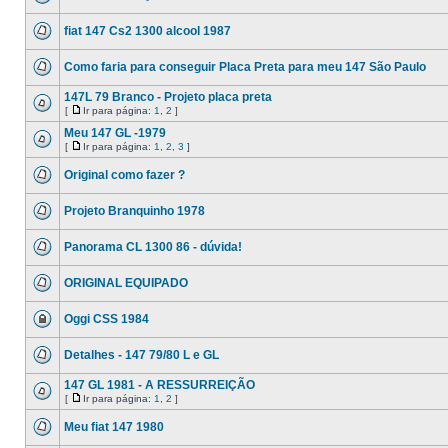
fiat 147 Cs2 1300 alcool 1987
Como faria para conseguir Placa Preta para meu 147 São Paulo
147L 79 Branco - Projeto placa preta
[
Ir para página:
1
,
2
]
Meu 147 GL -1979
[
Ir para página:
1
,
2
,
3
]
Original como fazer ?
Projeto Branquinho 1978
Panorama CL 1300 86 - dúvida!
ORIGINAL EQUIPADO
Oggi CSS 1984
Detalhes - 147 79/80 L e GL
147 GL 1981 - A RESSURREIÇÃO
[
Ir para página:
1
,
2
]
Meu fiat 147 1980