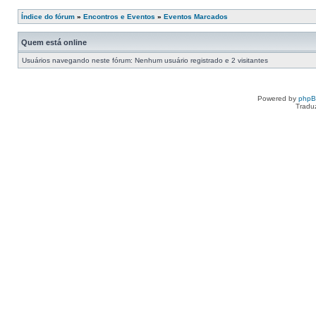
Índice do fórum
»
Encontros e Eventos
»
Eventos Marcados
Quem está online
Usuários navegando neste fórum: Nenhum usuário registrado e 2 visitantes
Powered by
php
Tradu