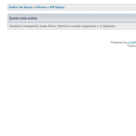
Índice do fórum
»
Fóruns
»
Off Topics
Quem está online
Usuários navegando neste fórum: Nenhum usuário registrado e 3 visitantes
Powered by
php
Tradu