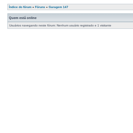
Índice do fórum
»
Fóruns
»
Garagem 147
Quem está online
Usuários navegando neste fórum: Nenhum usuário registrado e 1 visitante