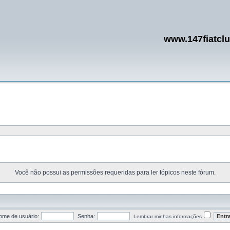
www.147fiatcl
Você não possui as permissões requeridas para ler tópicos neste fórum.
ome de usuário:
Senha:
Lembrar minhas informações