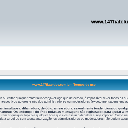
www.147fiatcl
www.147fiatclube.com.br - Termos de uso
r ou editar qualquer material indesejável logo que detectado, é impossível rever todas a
s respectivos autores e não dos administradores ou moderadores (exceto mensagens enviad
, insultuosa, difamadora, de ódio, ameaçadora, sexualmente tendenciosa ou qualquer 
rmanente
.
Os endereços de IP de todas as mensagens são registrados para ajudar a i
 trancar qualquer tópico a qualquer hora que eles assim o decidam e seja implícito. Como u
 a terceiros sem a sua autorização, os administradores ou moderadores não podem assumir 
.