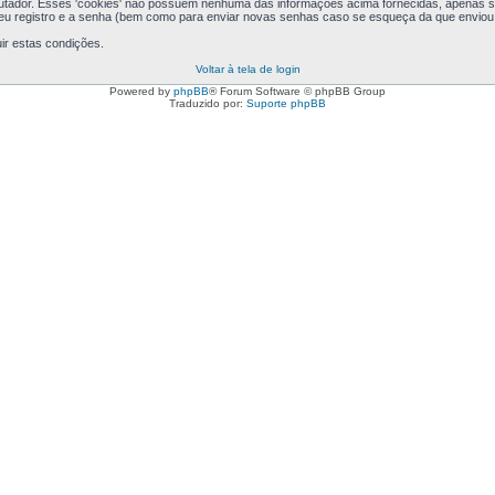
putador. Esses 'cookies' não possuem nenhuma das informações acima fornecidas, apenas se
seu registro e a senha (bem como para enviar novas senhas caso se esqueça da que enviou a
ir estas condições.
Voltar à tela de login
Powered by
phpBB
® Forum Software © phpBB Group
Traduzido por:
Suporte phpBB