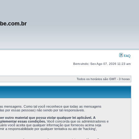
ube.com.br
FAQ
Bem-vindo: Sex Ago 07, 2026 11:23 am
Todos os horários são GMT - 3 horas
s suas mensagens. Como tal você reconhece que todas as mensagens
as por essas pessoas) não sendo por tal responsáveis.
outro material que possa violar qualquer lei aplicável. A
mplementar essas condições.
Você concorda que os administradores e
suário você aceita que qualquer informação que forneceu acima seja
a responsabilidade por qualquer tentativa ou ato de 'hacking',