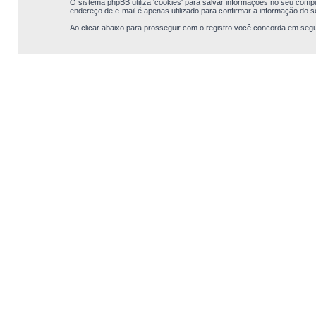
O sistema phpBB utiliza 'cookies' para salvar informações no seu com
endereço de e-mail é apenas utilizado para confirmar a informação do 
Ao clicar abaixo para prosseguir com o registro você concorda em segu