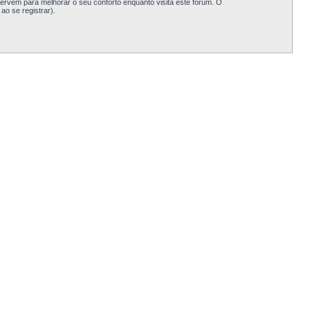
rvem para melhorar o seu conforto enquanto visita este fórum. O
o se registrar).