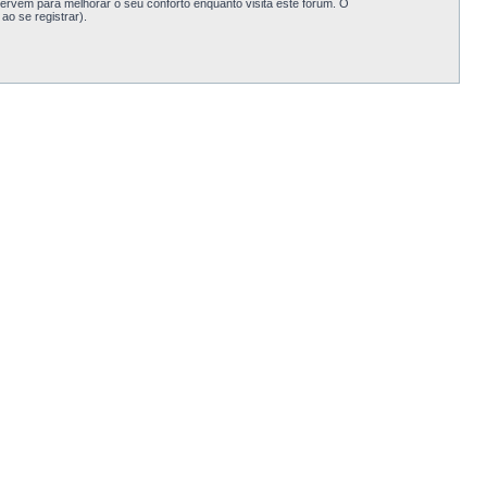
rvem para melhorar o seu conforto enquanto visita este fórum. O
o se registrar).