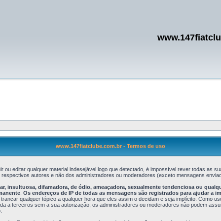
www.147fiatcl
www.147fiatclube.com.br - Termos de uso
r ou editar qualquer material indesejável logo que detectado, é impossível rever todas a
s respectivos autores e não dos administradores ou moderadores (exceto mensagens enviad
, insultuosa, difamadora, de ódio, ameaçadora, sexualmente tendenciosa ou qualquer 
rmanente
.
Os endereços de IP de todas as mensagens são registrados para ajudar a i
 trancar qualquer tópico a qualquer hora que eles assim o decidam e seja implícito. Como u
 a terceiros sem a sua autorização, os administradores ou moderadores não podem assumir 
.