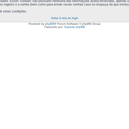
putador. Esses 'cookies' não possuem nenhuma das informações acima fornecidas, apenas se
seu registro e a senha (bem como para enviar novas senhas caso se esqueça da que enviou a
ir estas condições.
Voltar à tela de login
Powered by
phpBB
® Forum Software © phpBB Group
Traduzido por:
Suporte phpBB