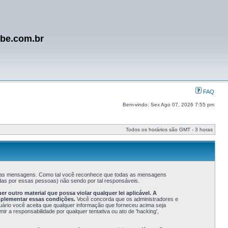
ube.com.br
FAQ
Bem-vindo: Sex Ago 07, 2026 7:55 pm
Todos os horários são GMT - 3 horas
s suas mensagens. Como tal você reconhece que todas as mensagens
as por essas pessoas) não sendo por tal responsáveis.
outro material que possa violar qualquer lei aplicável. A
mplementar essas condições.
Você concorda que os administradores e
suário você aceita que qualquer informação que forneceu acima seja
a responsabilidade por qualquer tentativa ou ato de 'hacking',