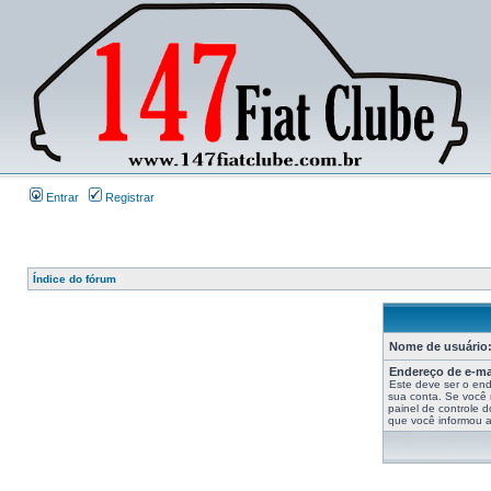
Entrar
Registrar
Índice do fórum
Nome de usuário
Endereço de e-ma
Este deve ser o end
sua conta. Se você n
painel de controle d
que você informou ao