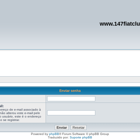
www.147fiatcl
Enviar senha
:
il:
ereço de e-mail associado à
ão alterou este e-mail pelo
o usuário, este é o endereço
 se registrar.
Powered by
phpBB
® Forum Software © phpBB Group
Traduzido por:
Suporte phpBB