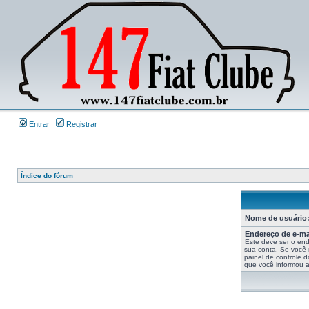
Entrar
Registrar
Índice do fórum
Nome de usuário
Endereço de e-ma
Este deve ser o end
sua conta. Se você n
painel de controle d
que você informou ao