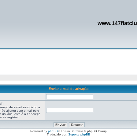
www.147fiatcl
Enviar e-mail de ativação
:
il:
ereço de e-mail associado à
ão alterou este e-mail pelo
o usuário, este é o endereço
 se registrar.
Powered by
phpBB
® Forum Software © phpBB Group
Traduzido por:
Suporte phpBB