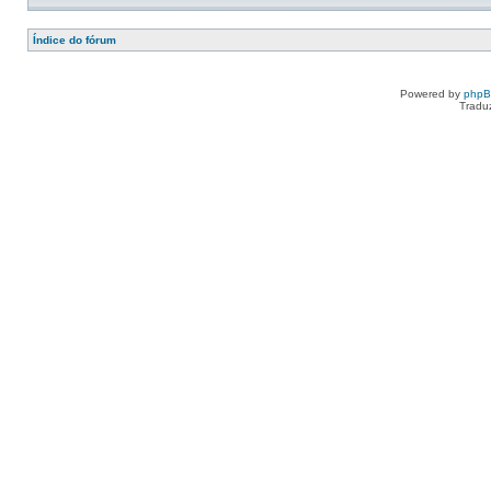
Índice do fórum
Powered by
php
Tradu