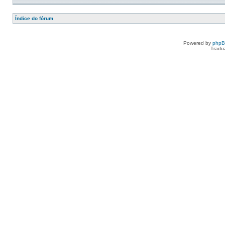
Índice do fórum
Powered by
php
Tradu