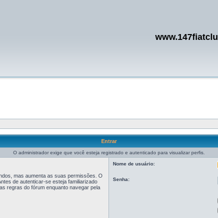
www.147fiatcl
Entrar
O administrador exige que você esteja registrado e autenticado para visualizar perfis.
Nome de usuário:
egundos, mas aumenta as suas permissões. O
Senha:
tes de autenticar-se esteja familiarizado
r as regras do fórum enquanto navegar pela