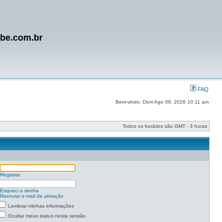
ube.com.br
FAQ
Bem-vindo: Dom Ago 09, 2026 10:11 am
Todos os horários são GMT - 3 horas
Registrar
Esqueci a senha
Reenviar e-mail de ativação
Lembrar minhas informações
Ocultar meus status nesta sessão