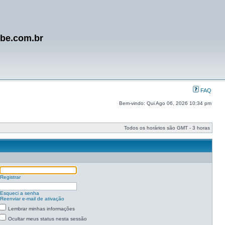
ube.com.br
FAQ
Bem-vindo: Qui Ago 06, 2026 10:34 pm
Todos os horários são GMT - 3 horas
Registrar
Esqueci a senha
Reenviar e-mail de ativação
Lembrar minhas informações
Ocultar meus status nesta sessão