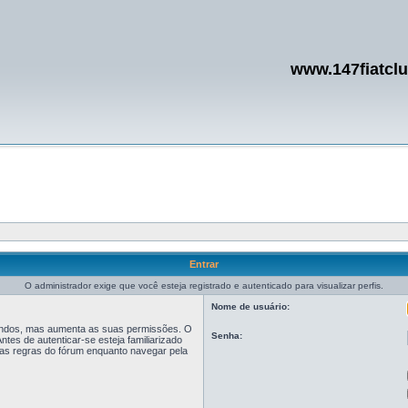
www.147fiatcl
Entrar
O administrador exige que você esteja registrado e autenticado para visualizar perfis.
Nome de usuário:
egundos, mas aumenta as suas permissões. O
Senha:
tes de autenticar-se esteja familiarizado
r as regras do fórum enquanto navegar pela