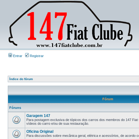
Entrar
Registrar
Índice do fórum
Fórum
Fóruns
Garagem 147
Para postagem exclusiva de tópicos dos carros dos membros do 147 Fiat 
vídeos do carro e/ou de sua restauração.
Oficina Original
Para discussões sobre mecânica geral, elétrica e acessórios, de acordo co