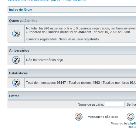
Índice do fórum
Quem está online
No total, há
596
usuários online :: 0 usuários registrados, nenhum invisíve
O recorde de usuários online foi de
3580
em Ter Mar 10, 2026 5:19 am
Usuários registrados: Nenhum usuário registrado
Aniversários
Não há aniversários hoje
Estatísticas
Total de mensagens
96147
| Total de tópicos
4563
| Total de membros
914
Entrar
Nome de usuário:
Senha
Mensagens não lidas
Powered by
php
Tradu