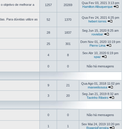
Qua Fev 03, 2021 3:13 pm
o objetivo de melhorar a
1257
20269
Hamilton Albuquerque
Qua Fev 24, 2021 6:25 pm
s. Para dúvidas utilize as
52
1370
hebert torres
Seg Jun 15, 2020 8:25 am
28
1837
roviebar
Dom Nov 01, 2020 10:19 pm
25
301
Pierre Lima
Sex Abr 10, 2020 6:19 pm
4
8
spaz
0
0
Não há mensagens
Qua Ago 01, 2018 11:02 pm
9
21
maxwelsousa
Seg Jan 21, 2019 8:32 am
3
20
Tavinho Ribeiro
0
0
Não há mensagens
Sex Mai 24, 2019 10:20 pm
1
1
RogerioFerreira