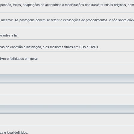
nsão, freios, adaptações de acessórios e modificações das características originais, com 
esmo". As postagens devem se referir a explicações de procedimentos, e não sobre dúvida
antes a tal.
cas de conexão e instalação, e os melhores tí­tulos em CDs e DVDs.
vre e futilidades em geral.
 e local definidos.