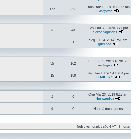
Dom Dez 15, 2019 12:47 am
122
2351
Cindywes
Sex Out 30, 2020 3:47 pm
6
48
cleiton fagundes
Seg Jul 14, 2014 1:51 am
1
1
grtecno®
Ter Fev 09, 2016 10:36 pm
35
102
audiogap
Seg Jan 13, 2014 10:54 pm
15
189
LUPIETRO
Qua Mai 23, 2018 6:17 am
2
6
Numwantida
0
0
Não há mensagens
Todos os horários são GMT - 3 horas