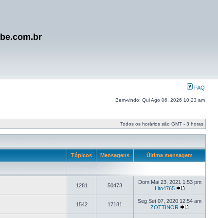
ube.com.br
FAQ
Bem-vindo: Qui Ago 06, 2026 10:23 am
Todos os horários são GMT - 3 horas
Tópicos
Mensagens
Última mensagem
Dom Mai 23, 2021 1:53 pm
1281
50473
Lito4765
Seg Set 07, 2020 12:54 am
1542
17181
ZOTTINOR