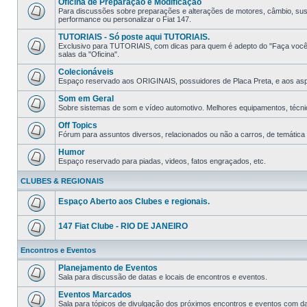
Oficina de Preparação e Modificação
Para discussões sobre preparações e alterações de motores, câmbio, suspe
performance ou personalizar o Fiat 147.
TUTORIAIS - Só poste aqui TUTORIAIS.
Exclusivo para TUTORIAIS, com dicas para quem é adepto do "Faça você m
salas da "Oficina".
Colecionáveis
Espaço reservado aos ORIGINAIS, possuidores de Placa Preta, e aos aspir
Som em Geral
Sobre sistemas de som e ví­deo automotivo. Melhores equipamentos, técni
Off Topics
Fórum para assuntos diversos, relacionados ou não a carros, de temática li
Humor
Espaço reservado para piadas, videos, fatos engraçados, etc.
CLUBES & REGIONAIS
Espaço Aberto aos Clubes e regionais.
147 Fiat Clube - RIO DE JANEIRO
Encontros e Eventos
Planejamento de Eventos
Sala para discussão de datas e locais de encontros e eventos.
Eventos Marcados
Sala para tópicos de divulgação dos próximos encontros e eventos com data