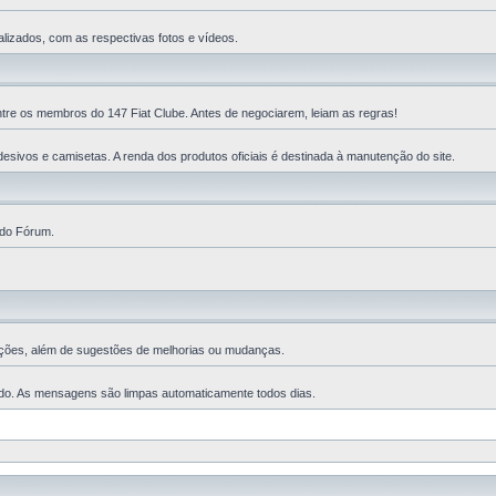
lizados, com as respectivas fotos e vídeos.
ntre os membros do 147 Fiat Clube. Antes de negociarem, leiam as regras!
esivos e camisetas. A renda dos produtos oficiais é destinada à manutenção do site.
 do Fórum.
ções, além de sugestões de melhorias ou mudanças.
ado. As mensagens são limpas automaticamente todos dias.