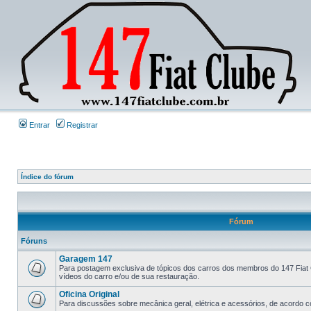
Entrar
Registrar
Índice do fórum
Fórum
Fóruns
Garagem 147
Para postagem exclusiva de tópicos dos carros dos membros do 147 Fiat 
vídeos do carro e/ou de sua restauração.
Oficina Original
Para discussões sobre mecânica geral, elétrica e acessórios, de acordo co