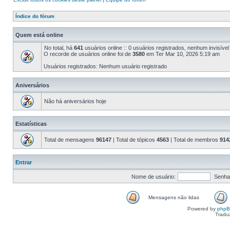
Índice do fórum
Quem está online
No total, há
641
usuários online :: 0 usuários registrados, nenhum invisíve
O recorde de usuários online foi de
3580
em Ter Mar 10, 2026 5:19 am
Usuários registrados: Nenhum usuário registrado
Aniversários
Não há aniversários hoje
Estatísticas
Total de mensagens
96147
| Total de tópicos
4563
| Total de membros
914
Entrar
Nome de usuário:
Senha
Mensagens não lidas
Powered by
php
Tradu