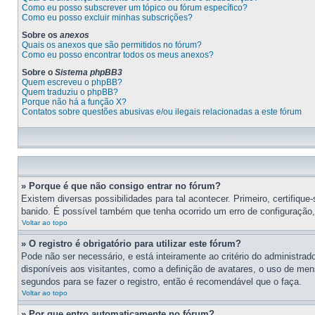
Como eu posso subscrever um tópico ou fórum específico?
Como eu posso excluir minhas subscrições?
Sobre os
anexos
Quais os anexos que são permitidos no fórum?
Como eu posso encontrar todos os meus anexos?
Sobre o
Sistema phpBB3
Quem escreveu o phpBB?
Quem traduziu o phpBB?
Porque não há a função X?
Contatos sobre questões abusivas e/ou ilegais relacionadas a este fórum
» Porque é que não consigo entrar no fórum?
Existem diversas possibilidades para tal acontecer. Primeiro, certifiqu
banido. É possível também que tenha ocorrido um erro de configuração, o
Voltar ao topo
» O registro é obrigatório para utilizar este fórum?
Pode não ser necessário, e está inteiramente ao critério do administrad
disponíveis aos visitantes, como a definição de avatares, o uso de men
segundos para se fazer o registro, então é recomendável que o faça.
Voltar ao topo
» Por que entro automaticamente no fórum?