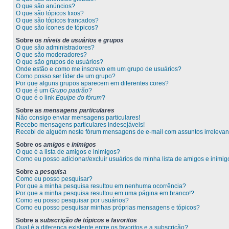
O que são anúncios?
O que são tópicos fixos?
O que são tópicos trancados?
O que são ícones de tópicos?
Sobre os
níveis de usuários
e
grupos
O que são administradores?
O que são moderadores?
O que são grupos de usuários?
Onde estão e como me inscrevo em um grupo de usuários?
Como posso ser líder de um grupo?
Por que alguns grupos aparecem em diferentes cores?
O que é um
Grupo padrão
?
O que é o link
Equipe do fórum
?
Sobre as
mensagens particulares
Não consigo enviar mensagens particulares!
Recebo mensagens particulares indesejáveis!
Recebi de alguém neste fórum mensagens de e-mail com assuntos irrelevan
Sobre os
amigos
e
inimigos
O que é a lista de amigos e inimigos?
Como eu posso adicionar/excluir usuários de minha lista de amigos e inimi
Sobre a
pesquisa
Como eu posso pesquisar?
Por que a minha pesquisa resultou em nenhuma ocorrência?
Por que a minha pesquisa resultou em uma página em branco!?
Como eu posso pesquisar por usuários?
Como eu posso pesquisar minhas próprias mensagens e tópicos?
Sobre a
subscrição de tópicos
e
favoritos
Qual é a diferença existente entre os favoritos e a subscrição?