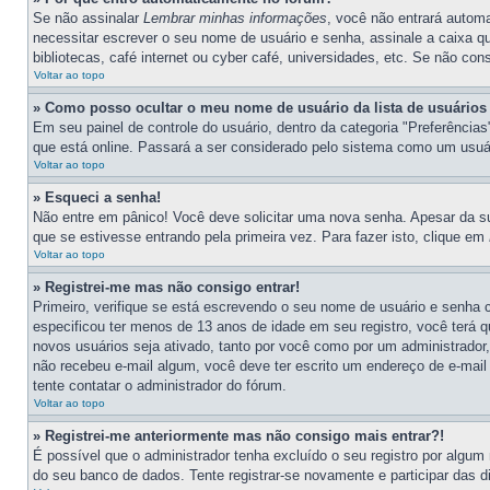
Se não assinalar
Lembrar minhas informações
, você não entrará automa
necessitar escrever o seu nome de usuário e senha, assinale a caixa q
bibliotecas, café internet ou cyber café, universidades, etc. Se não co
Voltar ao topo
» Como posso ocultar o meu nome de usuário da lista de usuários
Em seu painel de controle do usuário, dentro da categoria "Preferênc
que está online. Passará a ser considerado pelo sistema como um usuári
Voltar ao topo
» Esqueci a senha!
Não entre em pânico! Você deve solicitar uma nova senha. Apesar da su
que se estivesse entrando pela primeira vez. Para fazer isto, clique em
Voltar ao topo
» Registrei-me mas não consigo entrar!
Primeiro, verifique se está escrevendo o seu nome de usuário e senha
especificou ter menos de 13 anos de idade em seu registro, você terá q
novos usuários seja ativado, tanto por você como por um administrador,
não recebeu e-mail algum, você deve ter escrito um endereço de e-mail 
tente contatar o administrador do fórum.
Voltar ao topo
» Registrei-me anteriormente mas não consigo mais entrar?!
É possível que o administrador tenha excluído o seu registro por algu
do seu banco de dados. Tente registrar-se novamente e participar das 