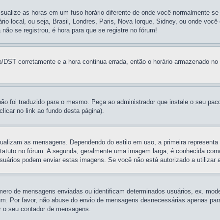
isualize as horas em um fuso horário diferente de onde você normalmente se
rário local, ou seja, Brasil, Londres, Paris, Nova Iorque, Sidney, ou onde vo
 não se registrou, é hora para que se registre no fórum!
/DST corretamente e a hora continua errada, então o horário armazenado no re
não foi traduzido para o mesmo. Peça ao administrador que instale o seu pac
licar no link ao fundo desta página).
ualizam as mensagens. Dependendo do estilo em uso, a primeira representa 
tatuto no fórum. A segunda, geralmente uma imagem larga, é conhecida como
usuários podem enviar estas imagens. Se você não está autorizado a utilizar a
ero de mensagens enviadas ou identificam determinados usuários, ex. moder
m. Por favor, não abuse do envio de mensagens desnecessárias apenas para a
ir o seu contador de mensagens.