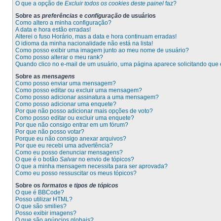
O que a opção de
Excluir todos os cookies deste painel
faz?
Sobre as
preferências
e
configuração
de usuários
Como altero a minha configuração?
A data e hora estão erradas!
Alterei o fuso Horário, mas a data e hora continuam erradas!
O idioma da minha nacionalidade não está na lista!
Como posso exibir uma imagem junto ao meu nome de usuário?
Como posso alterar o meu rank?
Quando clico no e-mail de um usuário, uma página aparece solicitando que e
Sobre as
mensagens
Como posso enviar uma mensagem?
Como posso editar ou excluir uma mensagem?
Como posso adicionar assinatura a uma mensagem?
Como posso adicionar uma enquete?
Por que não posso adicionar mais opções de voto?
Como posso editar ou excluir uma enquete?
Por que não consigo entrar em um fórum?
Por que não posso votar?
Porque eu não consigo anexar arquivos?
Por que eu recebi uma advertência?
Como eu posso denunciar mensagens?
O que é o botão
Salvar
no envio de tópicos?
O que a minha mensagem necessita para ser aprovada?
Como eu posso ressuscitar os meus tópicos?
Sobre os
formatos
e
tipos de tópicos
O que é BBCode?
Posso utilizar HTML?
O que são smilies?
Posso exibir imagens?
O que são anúncios globais?