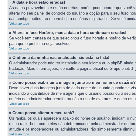
» A data e hora estão erradas!
As datas provavelmente estão corretas, porém pode ocorrer que você v
alterar no seu painel de controle do usuário a opção para o seu fuso ho
das configurações, só é permitida a usuários registrados. Se você ainda
Voltar ao topo
» Alterei o fuso Horário, mas a data e hora continuam erradas!
Se você tem certeza de que selecionou o fuso horário e horário de verão
para que o problema seja resolvido.
Voltar ao topo
» O idioma da minha nacionalidade não está na lista!
O administrador pode não ter instalado o seu idioma ou o phpBB ainda 
tradução. Mais informações, consulte a página oficial do Grupo phpBB (c
Voltar ao topo
» Como posso exibir uma imagem junto ao meu nome de usuário?
Deve haver duas imagens junto de cada nome de usuário quando se vis
indicando a quantidade de mensagens que o usuário possui ou o seu es
critério do administrador permitir ou não o uso de avatares, e como os 
Voltar ao topo
» Como posso alterar o meu rank?
Os ranks, os quais aparecem abaixo do nome de usuário, indicam o núm
o seu rank, bem como eles são determinados pelo administrador do fóru
atitude e os moderadores ou administradores irão simplesmente diminu
Voltar ao topo