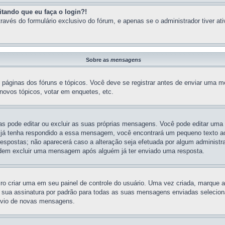
tando que eu faça o login?!
ravés do formulário exclusivo do fórum, e apenas se o administrador tiver ati
Sobre as
mensagens
s páginas dos fóruns e tópicos. Você deve se registrar antes de enviar uma
novos tópicos, votar em enquetes, etc.
as pode editar ou excluir as suas próprias mensagens. Você pode editar um
 já tenha respondido a essa mensagem, você encontrará um pequeno texto ao
spostas; não aparecerá caso a alteração seja efetuada por algum administr
 podem excluir uma mensagem após alguém já ter enviado uma resposta.
o criar uma em seu painel de controle do usuário. Uma vez criada, marque
ua assinatura por padrão para todas as suas mensagens enviadas selecionand
nvio de novas mensagens.