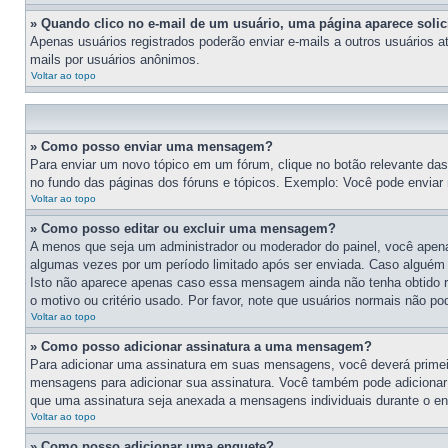
» Quando clico no e-mail de um usuário, uma página aparece solici
Apenas usuários registrados poderão enviar e-mails a outros usuários at
mails por usuários anônimos.
Voltar ao topo
» Como posso enviar uma mensagem?
Para enviar um novo tópico em um fórum, clique no botão relevante da
no fundo das páginas dos fóruns e tópicos. Exemplo: Você pode enviar 
Voltar ao topo
» Como posso editar ou excluir uma mensagem?
A menos que seja um administrador ou moderador do painel, você apen
algumas vezes por um período limitado após ser enviada. Caso alguém
Isto não aparece apenas caso essa mensagem ainda não tenha obtido re
o motivo ou critério usado. Por favor, note que usuários normais não
Voltar ao topo
» Como posso adicionar assinatura a uma mensagem?
Para adicionar uma assinatura em suas mensagens, você deverá primeir
mensagens para adicionar sua assinatura. Você também pode adicionar s
que uma assinatura seja anexada a mensagens individuais durante o e
Voltar ao topo
» Como posso adicionar uma enquete?