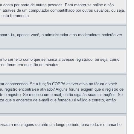
ua conta por parte de outras pessoas. Para manter-se online e não
m através de um computador compartilhado por outros usuários, ou seja,
o esta ferramenta.
ionar
, apenas você, o administrador e os moderadores poderão ver
Sim
nto ser feito como que se nunca a tivesse registrado, ou seja, como
ar no fórum em questão de minutos.
star acontecendo. Se a função COPPA estiver ativa no fórum e você
u registro encontra-se ativado? Alguns fóruns exigem que o registro de
te o registro. Se recebeu um e-mail, então siga às suas instruções. Se
za que o endereço de e-mail que forneceu é válido e correto, então
 enviaram mensagens durante um longo período, para reduzir o tamanho