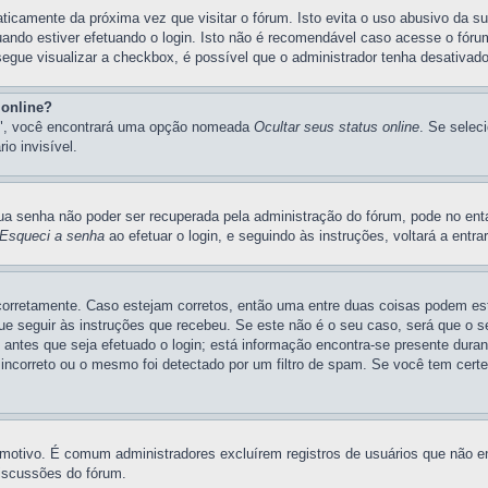
ticamente da próxima vez que visitar o fórum. Isto evita o uso abusivo da s
uando estiver efetuando o login. Isto não é recomendável caso acesse o fóru
nsegue visualizar a checkbox, é possível que o administrador tenha desativad
 online?
ias", você encontrará uma opção nomeada
Ocultar seus status online
. Se selec
o invisível.
a senha não poder ser recuperada pela administração do fórum, pode no enta
Esqueci a senha
ao efetuar o login, e seguindo às instruções, voltará a entr
 corretamente. Caso estejam corretos, então uma entre duas coisas podem e
ue seguir às instruções que recebeu. Se este não é o seu caso, será que o se
 antes que seja efetuado o login; está informação encontra-se presente duran
incorreto ou o mesmo foi detectado por um filtro de spam. Se você tem certe
m motivo. É comum administradores excluírem registros de usuários que não
discussões do fórum.