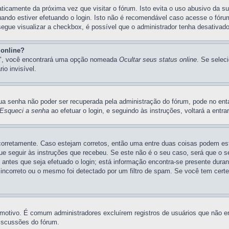
ticamente da próxima vez que visitar o fórum. Isto evita o uso abusivo da s
uando estiver efetuando o login. Isto não é recomendável caso acesse o fóru
nsegue visualizar a checkbox, é possível que o administrador tenha desativad
 online?
ias", você encontrará uma opção nomeada
Ocultar seus status online
. Se selec
o invisível.
a senha não poder ser recuperada pela administração do fórum, pode no enta
Esqueci a senha
ao efetuar o login, e seguindo às instruções, voltará a entr
 corretamente. Caso estejam corretos, então uma entre duas coisas podem e
ue seguir às instruções que recebeu. Se este não é o seu caso, será que o se
 antes que seja efetuado o login; está informação encontra-se presente duran
incorreto ou o mesmo foi detectado por um filtro de spam. Se você tem certe
m motivo. É comum administradores excluírem registros de usuários que não
discussões do fórum.