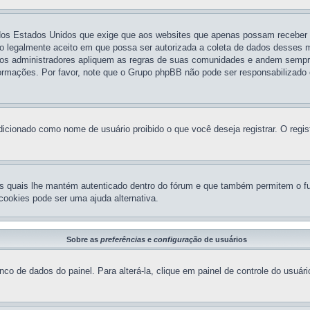
 dos Estados Unidos que exige que aos websites que apenas possam receber
 legalmente aceito em que possa ser autorizada a coleta de dados desses men
os administradores apliquem as regras de suas comunidades e andem sempre 
nformações. Por favor, note que o Grupo phpBB não pode ser responsabilizado 
icionado como nome de usuário proibido o que você deseja registrar. O regis
s quais lhe mantém autenticado dentro do fórum e que também permitem o fu
cookies pode ser uma ajuda alternativa.
Sobre as
preferências
e
configuração
de usuários
co de dados do painel. Para alterá-la, clique em painel de controle do usuár