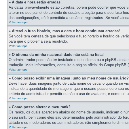
» A data e hora estão erradas!
As datas provavelmente estão corretas, porém pode ocorrer que você v
alterar no seu painel de controle do usuário a opção para o seu fuso ho
das configurações, só é permitida a usuários registrados. Se você ainda
Voltar ao topo
» Alterei o fuso Horário, mas a data e hora continuam erradas!
Se você tem certeza de que selecionou o fuso horário e horário de verão
para que o problema seja resolvido.
Voltar ao topo
» O idioma da minha nacionalidade não está na lista!
O administrador pode não ter instalado o seu idioma ou o phpBB ainda 
tradução. Mais informações, consulte a página oficial do Grupo phpBB (c
Voltar ao topo
» Como posso exibir uma imagem junto ao meu nome de usuário?
Deve haver duas imagens junto de cada nome de usuário quando se vis
indicando a quantidade de mensagens que o usuário possui ou o seu es
critério do administrador permitir ou não o uso de avatares, e como os 
Voltar ao topo
» Como posso alterar o meu rank?
Os ranks, os quais aparecem abaixo do nome de usuário, indicam o núm
o seu rank, bem como eles são determinados pelo administrador do fóru
atitude e os moderadores ou administradores irão simplesmente diminu
Voltar ao topo