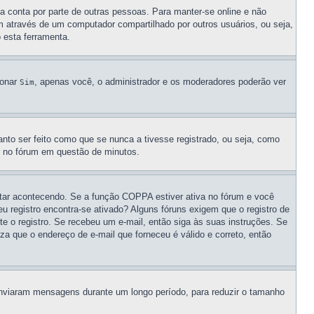
ua conta por parte de outras pessoas. Para manter-se online e não
m através de um computador compartilhado por outros usuários, ou seja,
o esta ferramenta.
ionar
, apenas você, o administrador e os moderadores poderão ver
Sim
nto ser feito como que se nunca a tivesse registrado, ou seja, como
ar no fórum em questão de minutos.
star acontecendo. Se a função COPPA estiver ativa no fórum e você
u registro encontra-se ativado? Alguns fóruns exigem que o registro de
te o registro. Se recebeu um e-mail, então siga às suas instruções. Se
za que o endereço de e-mail que forneceu é válido e correto, então
 enviaram mensagens durante um longo período, para reduzir o tamanho