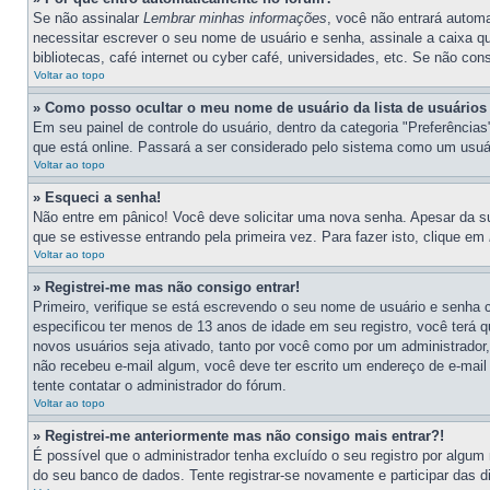
Se não assinalar
Lembrar minhas informações
, você não entrará automa
necessitar escrever o seu nome de usuário e senha, assinale a caixa q
bibliotecas, café internet ou cyber café, universidades, etc. Se não co
Voltar ao topo
» Como posso ocultar o meu nome de usuário da lista de usuários
Em seu painel de controle do usuário, dentro da categoria "Preferênc
que está online. Passará a ser considerado pelo sistema como um usuári
Voltar ao topo
» Esqueci a senha!
Não entre em pânico! Você deve solicitar uma nova senha. Apesar da su
que se estivesse entrando pela primeira vez. Para fazer isto, clique em
Voltar ao topo
» Registrei-me mas não consigo entrar!
Primeiro, verifique se está escrevendo o seu nome de usuário e senha
especificou ter menos de 13 anos de idade em seu registro, você terá q
novos usuários seja ativado, tanto por você como por um administrador,
não recebeu e-mail algum, você deve ter escrito um endereço de e-mail 
tente contatar o administrador do fórum.
Voltar ao topo
» Registrei-me anteriormente mas não consigo mais entrar?!
É possível que o administrador tenha excluído o seu registro por algu
do seu banco de dados. Tente registrar-se novamente e participar das 