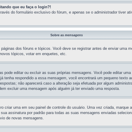
tando que eu faça o login?!
ravés do formulário exclusivo do fórum, e apenas se o administrador tiver ati
Sobre as
mensagens
s páginas dos fóruns e tópicos. Você deve se registrar antes de enviar uma
novos tópicos, votar em enquetes, etc.
as pode editar ou excluir as suas próprias mensagens. Você pode editar um
 já tenha respondido a essa mensagem, você encontrará um pequeno texto ao
spostas; não aparecerá caso a alteração seja efetuada por algum administr
 podem excluir uma mensagem após alguém já ter enviado uma resposta.
o criar uma em seu painel de controle do usuário. Uma vez criada, marque
ua assinatura por padrão para todas as suas mensagens enviadas selecionand
nvio de novas mensagens.