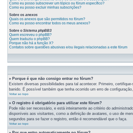
Como eu posso subscrever um tópico ou fórum específico?
Como eu posso excluir minhas subscrições?
Sobre os
anexos
Quais os anexos que são permitidos no fórum?
Como eu posso encontrar todos os meus anexos?
Sobre o
Sistema phpBB3
Quem escreveu o phpBB?
Quem traduziu o phpBB?
Porque não há a função X?
Contatos sobre questões abusivas e/ou ilegais relacionadas a este fórum
» Porque é que não consigo entrar no fórum?
Existem diversas possibilidades para tal acontecer. Primeiro, certifiqu
banido. É possível também que tenha ocorrido um erro de configuração, o
Voltar ao topo
» O registro é obrigatório para utilizar este fórum?
Pode não ser necessário, e está inteiramente ao critério do administrad
disponíveis aos visitantes, como a definição de avatares, o uso de men
segundos para se fazer o registro, então é recomendável que o faça.
Voltar ao topo
» Por que entro automaticamente no fórum?