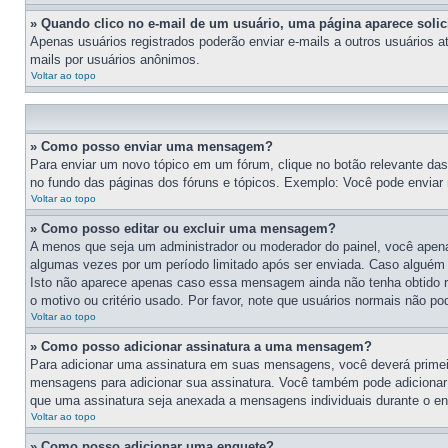
» Quando clico no e-mail de um usuário, uma página aparece solici
Apenas usuários registrados poderão enviar e-mails a outros usuários at
mails por usuários anônimos.
Voltar ao topo
» Como posso enviar uma mensagem?
Para enviar um novo tópico em um fórum, clique no botão relevante da
no fundo das páginas dos fóruns e tópicos. Exemplo: Você pode enviar 
Voltar ao topo
» Como posso editar ou excluir uma mensagem?
A menos que seja um administrador ou moderador do painel, você apen
algumas vezes por um período limitado após ser enviada. Caso alguém
Isto não aparece apenas caso essa mensagem ainda não tenha obtido re
o motivo ou critério usado. Por favor, note que usuários normais não
Voltar ao topo
» Como posso adicionar assinatura a uma mensagem?
Para adicionar uma assinatura em suas mensagens, você deverá primeir
mensagens para adicionar sua assinatura. Você também pode adicionar s
que uma assinatura seja anexada a mensagens individuais durante o e
Voltar ao topo
» Como posso adicionar uma enquete?