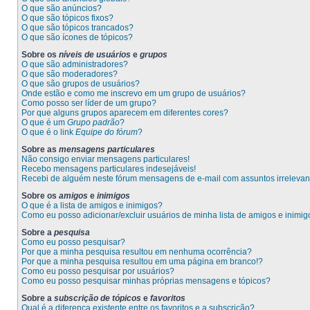
O que são anúncios?
O que são tópicos fixos?
O que são tópicos trancados?
O que são ícones de tópicos?
Sobre os
níveis de usuários
e
grupos
O que são administradores?
O que são moderadores?
O que são grupos de usuários?
Onde estão e como me inscrevo em um grupo de usuários?
Como posso ser líder de um grupo?
Por que alguns grupos aparecem em diferentes cores?
O que é um
Grupo padrão
?
O que é o link
Equipe do fórum
?
Sobre as
mensagens particulares
Não consigo enviar mensagens particulares!
Recebo mensagens particulares indesejáveis!
Recebi de alguém neste fórum mensagens de e-mail com assuntos irrelevan
Sobre os
amigos
e
inimigos
O que é a lista de amigos e inimigos?
Como eu posso adicionar/excluir usuários de minha lista de amigos e inimi
Sobre a
pesquisa
Como eu posso pesquisar?
Por que a minha pesquisa resultou em nenhuma ocorrência?
Por que a minha pesquisa resultou em uma página em branco!?
Como eu posso pesquisar por usuários?
Como eu posso pesquisar minhas próprias mensagens e tópicos?
Sobre a
subscrição de tópicos
e
favoritos
Qual é a diferença existente entre os favoritos e a subscrição?