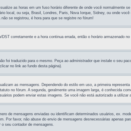
isualize as horas em um fuso horário diferente de onde você normalmente se
rário local, ou seja, Brasil, Londres, Paris, Nova Iorque, Sidney, ou onde vo
 não se registrou, é hora para que se registre no fórum!
/DST corretamente e a hora continua errada, então o horário armazenado no re
não foi traduzido para o mesmo. Peça ao administrador que instale o seu pac
licar no link ao fundo desta página).
ualizam as mensagens. Dependendo do estilo em uso, a primeira representa 
tatuto no fórum. A segunda, geralmente uma imagem larga, é conhecida como
usuários podem enviar estas imagens. Se você não está autorizado a utilizar a
ero de mensagens enviadas ou identificam determinados usuários, ex. moder
m. Por favor, não abuse do envio de mensagens desnecessárias apenas para a
ir o seu contador de mensagens.