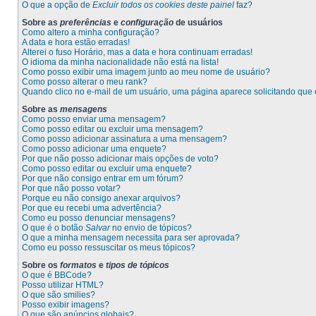
O que a opção de
Excluir todos os cookies deste painel
faz?
Sobre as
preferências
e
configuração
de usuários
Como altero a minha configuração?
A data e hora estão erradas!
Alterei o fuso Horário, mas a data e hora continuam erradas!
O idioma da minha nacionalidade não está na lista!
Como posso exibir uma imagem junto ao meu nome de usuário?
Como posso alterar o meu rank?
Quando clico no e-mail de um usuário, uma página aparece solicitando que e
Sobre as
mensagens
Como posso enviar uma mensagem?
Como posso editar ou excluir uma mensagem?
Como posso adicionar assinatura a uma mensagem?
Como posso adicionar uma enquete?
Por que não posso adicionar mais opções de voto?
Como posso editar ou excluir uma enquete?
Por que não consigo entrar em um fórum?
Por que não posso votar?
Porque eu não consigo anexar arquivos?
Por que eu recebi uma advertência?
Como eu posso denunciar mensagens?
O que é o botão
Salvar
no envio de tópicos?
O que a minha mensagem necessita para ser aprovada?
Como eu posso ressuscitar os meus tópicos?
Sobre os
formatos
e
tipos de tópicos
O que é BBCode?
Posso utilizar HTML?
O que são smilies?
Posso exibir imagens?
O que são anúncios globais?