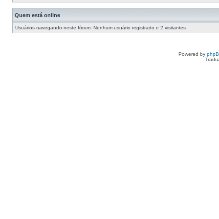
Quem está online
Usuários navegando neste fórum: Nenhum usuário registrado e 2 visitantes
Powered by
php
Tradu