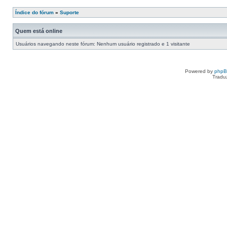
Índice do fórum
»
Suporte
Quem está online
Usuários navegando neste fórum: Nenhum usuário registrado e 1 visitante
Powered by
php
Tradu