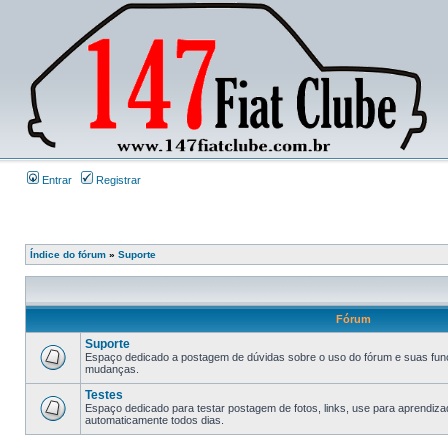
Entrar
Registrar
Índice do fórum
»
Suporte
Fórum
Suporte
Espaço dedicado a postagem de dúvidas sobre o uso do fórum e suas fun
mudanças.
Testes
Espaço dedicado para testar postagem de fotos, links, use para aprendiz
automaticamente todos dias.