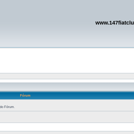
www.147fiatcl
Fórum
 do Fórum.