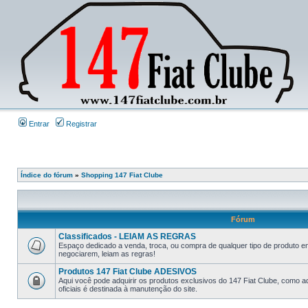
Entrar
Registrar
Índice do fórum
»
Shopping 147 Fiat Clube
Fórum
Classificados - LEIAM AS REGRAS
Espaço dedicado a venda, troca, ou compra de qualquer tipo de produto e
negociarem, leiam as regras!
Produtos 147 Fiat Clube ADESIVOS
Aqui você pode adquirir os produtos exclusivos do 147 Fiat Clube, como a
oficiais é destinada à manutenção do site.