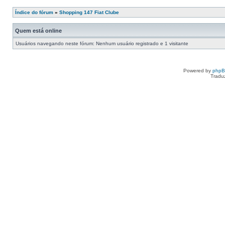
Índice do fórum
»
Shopping 147 Fiat Clube
Quem está online
Usuários navegando neste fórum: Nenhum usuário registrado e 1 visitante
Powered by
php
Tradu