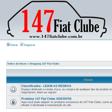
Entrar
Registrar
Índice do fórum
»
Shopping 147 Fiat Clube
Fórum
Classificados - LEIAM AS REGRAS
Espaço dedicado a venda, troca, ou compra de qualquer tipo de produto e
negociarem, leiam as regras!
Produtos 147 Fiat Clube ADESIVOS
Aqui você pode adquirir os produtos exclusivos do 147 Fiat Clube, como a
oficiais é destinada à manutenção do site.