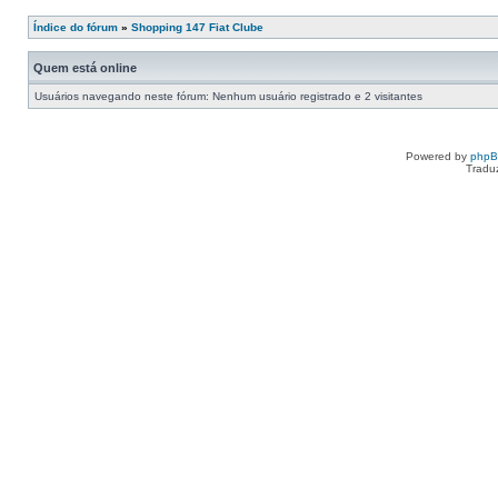
Índice do fórum
»
Shopping 147 Fiat Clube
Quem está online
Usuários navegando neste fórum: Nenhum usuário registrado e 2 visitantes
Powered by
php
Tradu