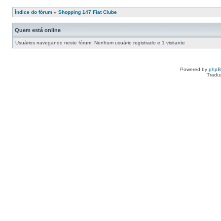
Índice do fórum
»
Shopping 147 Fiat Clube
Quem está online
Usuários navegando neste fórum: Nenhum usuário registrado e 1 visitante
Powered by
php
Tradu