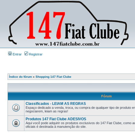
Entrar
Registrar
Índice do fórum
»
Shopping 147 Fiat Clube
Fórum
Classificados - LEIAM AS REGRAS
Espaço dedicado a venda, troca, ou compra de qualquer tipo de produto e
negociarem, leiam as regras!
Produtos 147 Fiat Clube ADESIVOS
Aqui você pode adquirir os produtos exclusivos do 147 Fiat Clube, como a
oficiais é destinada à manutenção do site.