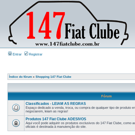
Entrar
Registrar
Índice do fórum
»
Shopping 147 Fiat Clube
Fórum
Classificados - LEIAM AS REGRAS
Espaço dedicado a venda, troca, ou compra de qualquer tipo de produto e
negociarem, leiam as regras!
Produtos 147 Fiat Clube ADESIVOS
Aqui você pode adquirir os produtos exclusivos do 147 Fiat Clube, como a
oficiais é destinada à manutenção do site.