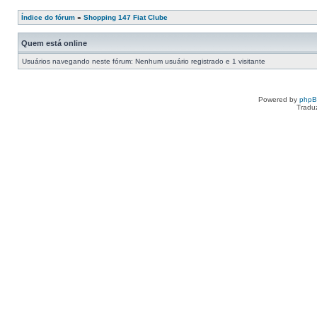
Índice do fórum
»
Shopping 147 Fiat Clube
Quem está online
Usuários navegando neste fórum: Nenhum usuário registrado e 1 visitante
Powered by
php
Tradu