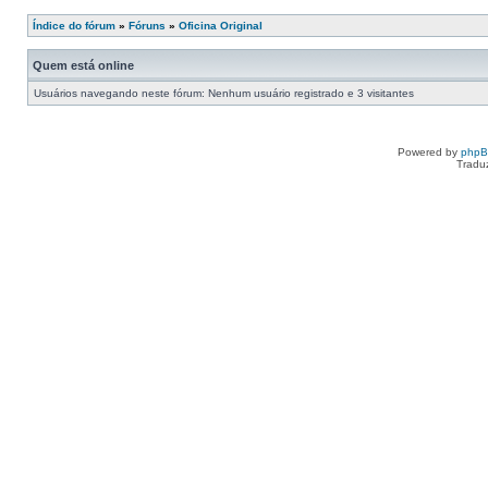
Índice do fórum
»
Fóruns
»
Oficina Original
Quem está online
Usuários navegando neste fórum: Nenhum usuário registrado e 3 visitantes
Powered by
php
Tradu