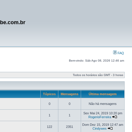
ube.com.br
FAQ
Bem-vindo: Sáb Ago 08, 2026 12:46 am
Todos os horários são GMT - 3 horas
Tópicos
Mensagens
Última mensagem
0
0
Não há mensagens
Sex Mai 24, 2019 10:20 pm
1
1
RogerioFerreira
Dom Dez 15, 2019 12:47 am
122
2351
Cindywes