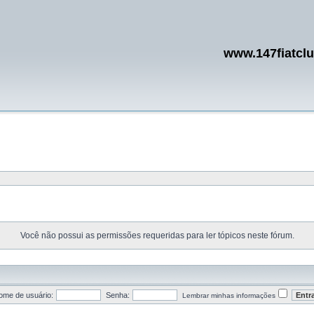
www.147fiatcl
Você não possui as permissões requeridas para ler tópicos neste fórum.
ome de usuário:
Senha:
Lembrar minhas informações