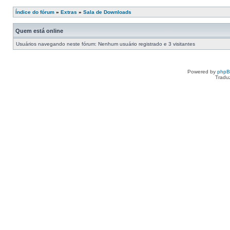
Índice do fórum
»
Extras
»
Sala de Downloads
Quem está online
Usuários navegando neste fórum: Nenhum usuário registrado e 3 visitantes
Powered by
php
Tradu