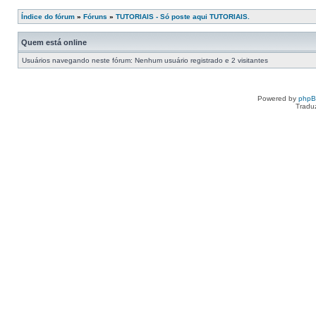
Índice do fórum
»
Fóruns
»
TUTORIAIS - Só poste aqui TUTORIAIS.
Quem está online
Usuários navegando neste fórum: Nenhum usuário registrado e 2 visitantes
Powered by
php
Tradu