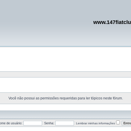
www.147fiatcl
Você não possui as permissões requeridas para ler tópicos neste fórum.
ome de usuário:
Senha:
Lembrar minhas informações