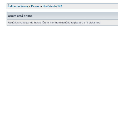
Índice do fórum
»
Extras
»
História do 147
Quem está online
Usuários navegando neste fórum: Nenhum usuário registrado e 3 visitantes