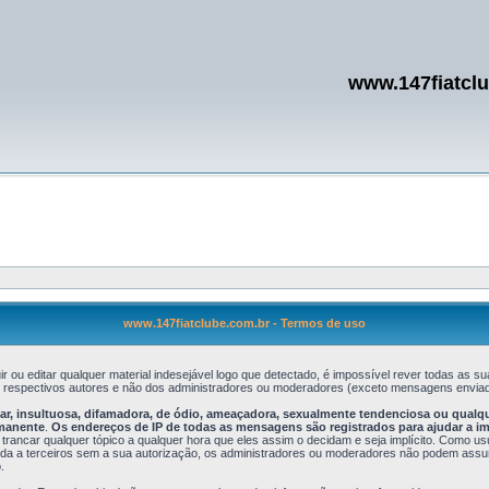
www.147fiatcl
www.147fiatclube.com.br - Termos de uso
r ou editar qualquer material indesejável logo que detectado, é impossível rever todas a
s respectivos autores e não dos administradores ou moderadores (exceto mensagens enviad
, insultuosa, difamadora, de ódio, ameaçadora, sexualmente tendenciosa ou qualquer 
rmanente
.
Os endereços de IP de todas as mensagens são registrados para ajudar a i
 trancar qualquer tópico a qualquer hora que eles assim o decidam e seja implícito. Como u
 a terceiros sem a sua autorização, os administradores ou moderadores não podem assumir 
.