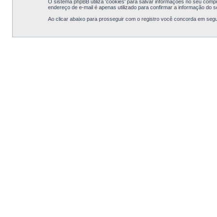
O sistema phpBB utiliza 'cookies' para salvar informações no seu com
endereço de e-mail é apenas utilizado para confirmar a informação do 
Ao clicar abaixo para prosseguir com o registro você concorda em segu