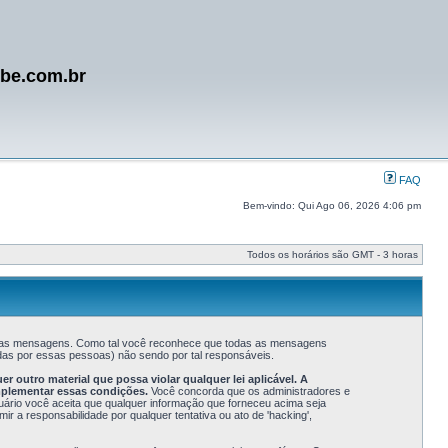
ube.com.br
FAQ
Bem-vindo: Qui Ago 06, 2026 4:06 pm
Todos os horários são GMT - 3 horas
s suas mensagens. Como tal você reconhece que todas as mensagens
as por essas pessoas) não sendo por tal responsáveis.
outro material que possa violar qualquer lei aplicável. A
mplementar essas condições.
Você concorda que os administradores e
suário você aceita que qualquer informação que forneceu acima seja
a responsabilidade por qualquer tentativa ou ato de 'hacking',