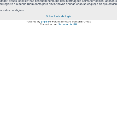
putador. Esses 'cookies' não possuem nenhuma das informações acima fornecidas, apenas se
seu registro e a senha (bem como para enviar novas senhas caso se esqueça da que enviou a
ir estas condições.
Voltar à tela de login
Powered by
phpBB
® Forum Software © phpBB Group
Traduzido por:
Suporte phpBB