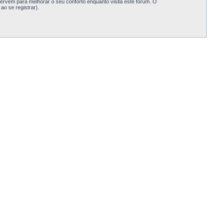
rvem para melhorar o seu conforto enquanto visita este fórum. O
o se registrar).