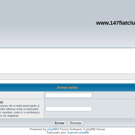
www.147fiatcl
Enviar senha
:
il:
ereço de e-mail associado à
ão alterou este e-mail pelo
o usuário, este é o endereço
 se registrar.
Powered by
phpBB
® Forum Software © phpBB Group
Traduzido por:
Suporte phpBB