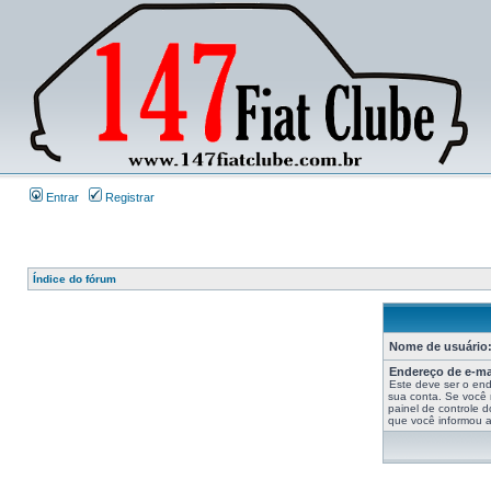
Entrar
Registrar
Índice do fórum
Nome de usuário
Endereço de e-ma
Este deve ser o end
sua conta. Se você n
painel de controle d
que você informou ao