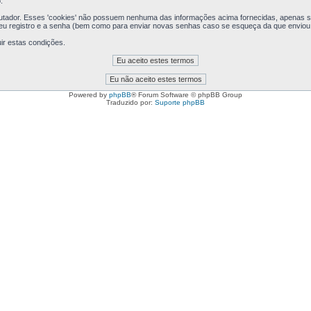
.
putador. Esses 'cookies' não possuem nenhuma das informações acima fornecidas, apenas se
seu registro e a senha (bem como para enviar novas senhas caso se esqueça da que enviou a
ir estas condições.
Powered by
phpBB
® Forum Software © phpBB Group
Traduzido por:
Suporte phpBB