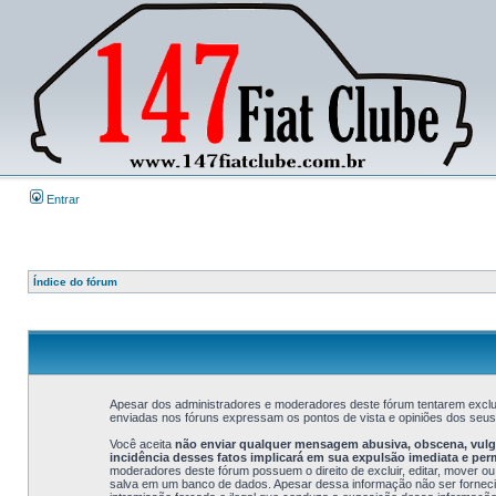
Entrar
Índice do fórum
Apesar dos administradores e moderadores deste fórum tentarem exclui
enviadas nos fóruns expressam os pontos de vista e opiniões dos seu
Você aceita
não enviar qualquer mensagem abusiva, obscena, vulgar
incidência desses fatos implicará em sua expulsão imediata e pe
moderadores deste fórum possuem o direito de excluir, editar, mover ou
salva em um banco de dados. Apesar dessa informação não ser fornecida