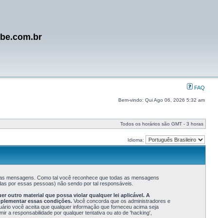
ube.com.br
FAQ
Bem-vindo: Qui Ago 06, 2026 5:32 am
Todos os horários são GMT - 3 horas
Idioma:
s suas mensagens. Como tal você reconhece que todas as mensagens
as por essas pessoas) não sendo por tal responsáveis.
outro material que possa violar qualquer lei aplicável. A
mplementar essas condições.
Você concorda que os administradores e
suário você aceita que qualquer informação que forneceu acima seja
a responsabilidade por qualquer tentativa ou ato de 'hacking',