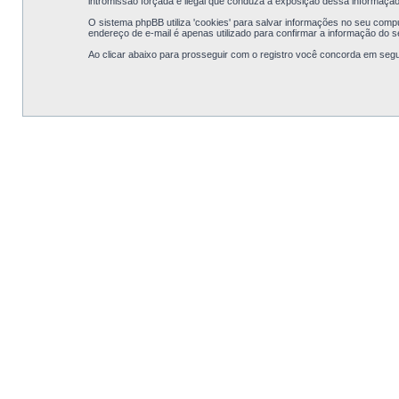
intromissão forçada e ilegal que conduza a exposição dessa informação
O sistema phpBB utiliza 'cookies' para salvar informações no seu com
endereço de e-mail é apenas utilizado para confirmar a informação do 
Ao clicar abaixo para prosseguir com o registro você concorda em segu