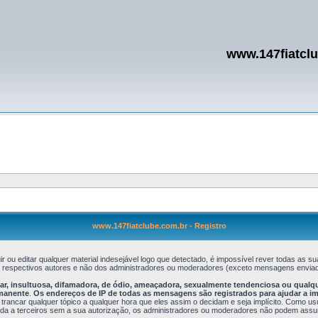
www.147fiatcl
www.147fiatclube.com.br - Registro
r ou editar qualquer material indesejável logo que detectado, é impossível rever todas a
s respectivos autores e não dos administradores ou moderadores (exceto mensagens enviad
, insultuosa, difamadora, de ódio, ameaçadora, sexualmente tendenciosa ou qualquer 
rmanente
.
Os endereços de IP de todas as mensagens são registrados para ajudar a i
 trancar qualquer tópico a qualquer hora que eles assim o decidam e seja implícito. Como u
 a terceiros sem a sua autorização, os administradores ou moderadores não podem assumir 