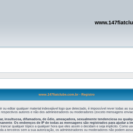
www.147fiatcl
www.147fiatclube.com.br - Registro
r ou editar qualquer material indesejável logo que detectado, é impossível rever todas a
s respectivos autores e não dos administradores ou moderadores (exceto mensagens enviad
, insultuosa, difamadora, de ódio, ameaçadora, sexualmente tendenciosa ou qualquer 
rmanente
.
Os endereços de IP de todas as mensagens são registrados para ajudar a i
 trancar qualquer tópico a qualquer hora que eles assim o decidam e seja implícito. Como u
 a terceiros sem a sua autorização, os administradores ou moderadores não podem assumir 