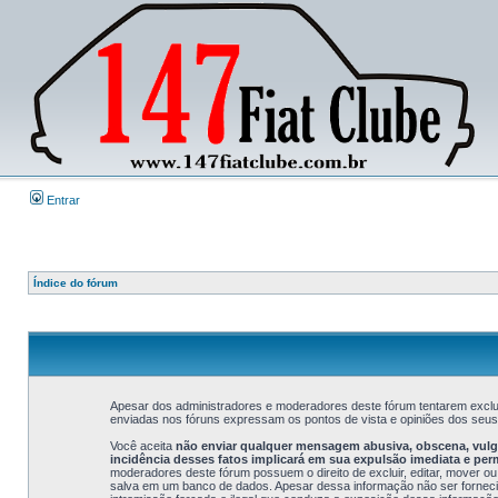
Entrar
Índice do fórum
Apesar dos administradores e moderadores deste fórum tentarem exclui
enviadas nos fóruns expressam os pontos de vista e opiniões dos seu
Você aceita
não enviar qualquer mensagem abusiva, obscena, vulgar
incidência desses fatos implicará em sua expulsão imediata e pe
moderadores deste fórum possuem o direito de excluir, editar, mover ou
salva em um banco de dados. Apesar dessa informação não ser fornecida