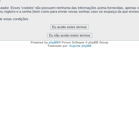
.
putador. Esses 'cookies' não possuem nenhuma das informações acima fornecidas, apenas se
seu registro e a senha (bem como para enviar novas senhas caso se esqueça da que enviou a
ir estas condições.
Powered by
phpBB
® Forum Software © phpBB Group
Traduzido por:
Suporte phpBB