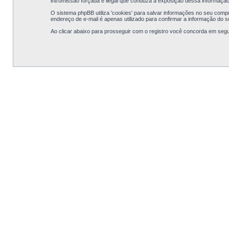
intromissão forçada e ilegal que conduza a exposição dessa informação
O sistema phpBB utiliza 'cookies' para salvar informações no seu com
endereço de e-mail é apenas utilizado para confirmar a informação do 
Ao clicar abaixo para prosseguir com o registro você concorda em segu