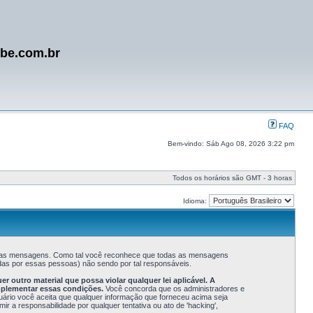
ube.com.br
FAQ
Bem-vindo: Sáb Ago 08, 2026 3:22 pm
Todos os horários são GMT - 3 horas
Idioma:
s suas mensagens. Como tal você reconhece que todas as mensagens
as por essas pessoas) não sendo por tal responsáveis.
outro material que possa violar qualquer lei aplicável. A
mplementar essas condições.
Você concorda que os administradores e
suário você aceita que qualquer informação que forneceu acima seja
a responsabilidade por qualquer tentativa ou ato de 'hacking',