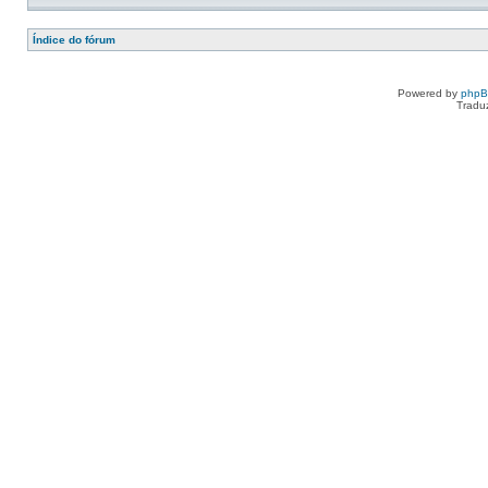
Índice do fórum
Powered by
php
Tradu