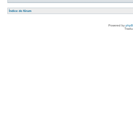
Índice do fórum
Powered by
php
Tradu