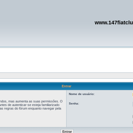
www.147fiatcl
Entrar
Nome de usuário:
egundos, mas aumenta as suas permissões. O
Senha:
tes de autenticar-se esteja familiarizado
r as regras do fórum enquanto navegar pela